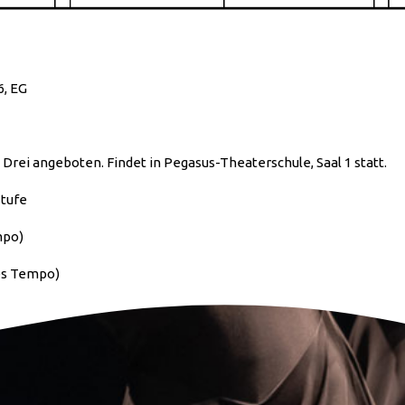
6, EG
 Drei angeboten. Findet in Pegasus-Theaterschule, Saal 1 statt.
stufe
mpo)
hes Tempo)