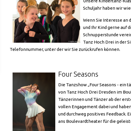
Unsere Kindertanz-Klass
Schuljahr haben wir wie
Wenn Sie Interesse an 
und Ihr Kind gerne auf 
Schnupperstunde verein
Tanz Hoch Drei in der S
Telefonnummer, unter der wir Sie zurückrufen können.
Four Seasons
Die Tanzshow „Four Seasons - ein tä
von Tanz Hoch Drei Dresden im Boul
Tänzerinnen und Tänzer ab der erst
vollen Engagement dabei und haben 
und durchweg positives Feedback. Ei
ans Boulevardtheater für die geleis