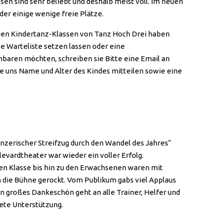
en sind sehr beliebt und deshalb meist voll. Im neuen
der einige wenige freie Plätze.
den Kindertanz-Klassen von Tanz Hoch Drei haben
die Warteliste setzen lassen oder eine
baren möchten, schreiben sie Bitte eine Email an
ie uns Name und Alter des Kindes mitteilen sowie eine
nzerischer Streifzug durch den Wandel des Jahres“
evardtheater war wieder ein voller Erfolg.
en Klasse bis hin zu den Erwachsenen waren mit
die Bühne gerockt. Vom Publikum gabs viel Applaus
n großes Dankeschön geht an alle Trainer, Helfer und
tete Unterstützung.