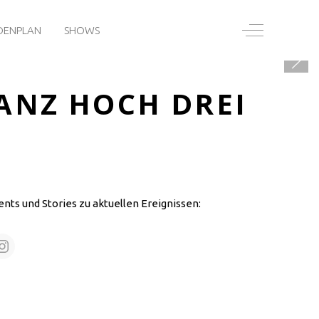
Off-Canvas T
DENPLAN
SHOWS
ANZ HOCH DREI
ents und Stories zu aktuellen Ereignissen: