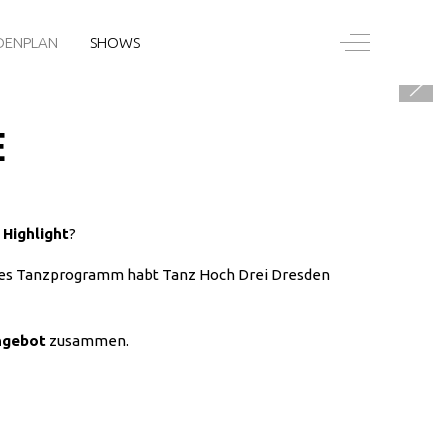
Off-Canvas T
DENPLAN
SHOWS
E
 Highlight
?
untes Tanzprogramm habt Tanz Hoch Drei Dresden
ngebot
zusammen.